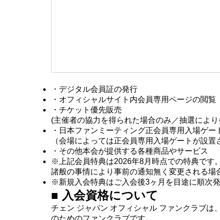
・
デジタル会員証の発行
・
オフィシャルサイト内会員専用ページの閲覧
・
チケット優先販売
(主催者の協力を得られた場合のみ／抽選により
・
日本ファンミーティング正会員専用入場ゲー
（会場によっては正会員専用入場ゲートが設置
・
その他本会が提供する各種商品やサービス
※
上記会員特典は2026年8月時点での特典です
諸般の事情により事前の通知無く変更される場
※
新規入会特典はご入会後3ヶ月を目途に順次
■ 入会資格について
チェン ジャパン オフィシャル ファンクラブ
のためのファンクラブです。