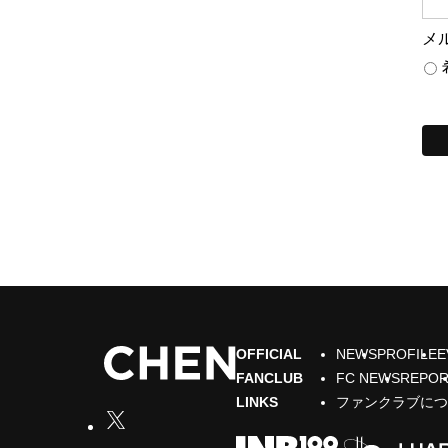
メ
No 
OFFICIAL
NEWS
PROFILE
E
FANCLUB
FC NEWS
REPO
LINKS
ファンクラブに