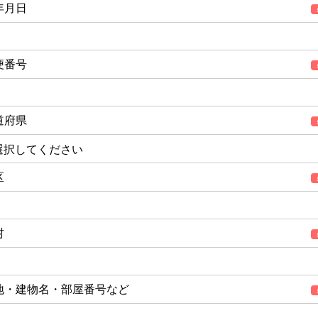
年月日
便番号
道府県
区
村
地・建物名・部屋番号など