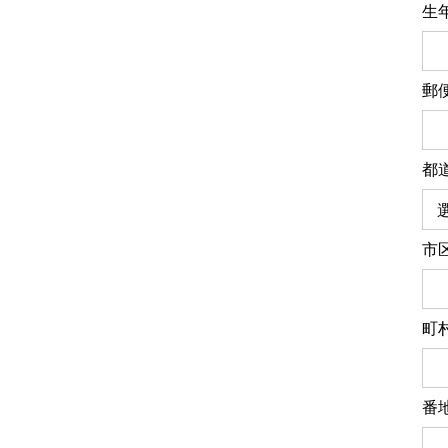
生
郵
都
市
町
番