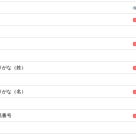
りがな（姓）
りがな（名）
話番号