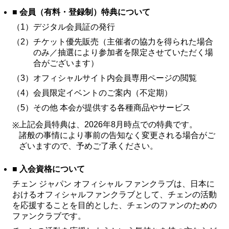
■ 会員（有料・登録制）特典について
FC NEWS
（1）
FCニュース
デジタル会員証の発行
（2）
チケット優先販売（主催者の協力を得られた場合
GALLERY
のみ／抽選により参加者を限定させていただく場
ギャラリー
合がございます）
VIDEO
（3）
オフィシャルサイト内会員専用ページの閲覧
ビデオ
（4）
会員限定イベントのご案内（不定期）
MEMBERSHIP CARD
（5）
その他 本会が提供する各種商品やサービス
メンバシップカード
上記会員特典は、2026年8月時点での特典です。
※
CONTACT
諸般の事情により事前の告知なく変更される場合がご
お問い合わせ
ざいますので、予めご了承ください。
■ 入会資格について
チェン ジャパン オフィシャル ファンクラブは、日本に
おけるオフィシャルファンクラブとして、チェンの活動
を応援することを目的とした、チェンのファンのための
ファンクラブです。