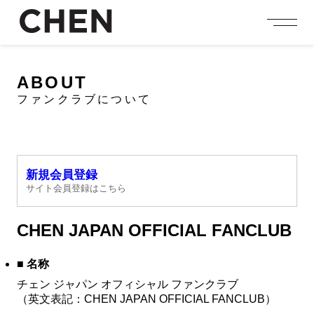
person_add
login
JOIN US
LOGIN
ABOUT
ファンクラブについて
NEWS
ニュース
PROFILE
プロフィール
新規会員登録
EVENT
サイト会員登録はこちら
イベント
CONTENTS
CHEN JAPAN OFFICIAL FANCLUB
コンテンツ
MEMBERSHIP
■ 名称
会員特典
チェン ジャパン オフィシャル ファンクラブ
（英文表記：CHEN JAPAN OFFICIAL FANCLUB）
FANCLUB
ファンクラブ