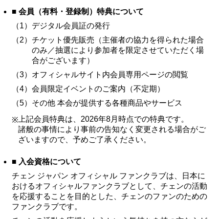
■ 会員（有料・登録制）特典について
FC NEWS
（1）
FCニュース
デジタル会員証の発行
（2）
チケット優先販売（主催者の協力を得られた場合
GALLERY
のみ／抽選により参加者を限定させていただく場
ギャラリー
合がございます）
VIDEO
（3）
オフィシャルサイト内会員専用ページの閲覧
ビデオ
（4）
会員限定イベントのご案内（不定期）
MEMBERSHIP CARD
（5）
その他 本会が提供する各種商品やサービス
メンバシップカード
上記会員特典は、2026年8月時点での特典です。
※
CONTACT
諸般の事情により事前の告知なく変更される場合がご
お問い合わせ
ざいますので、予めご了承ください。
■ 入会資格について
チェン ジャパン オフィシャル ファンクラブは、日本に
おけるオフィシャルファンクラブとして、チェンの活動
を応援することを目的とした、チェンのファンのための
ファンクラブです。