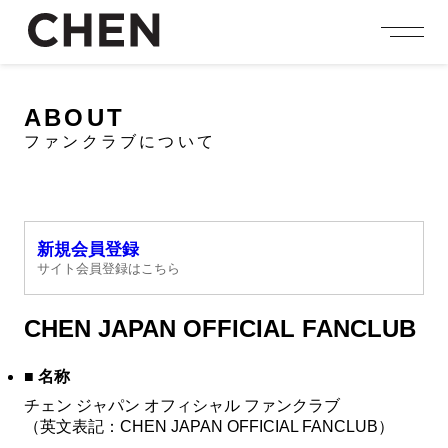
person_add
login
JOIN US
LOGIN
ABOUT
ファンクラブについて
NEWS
ニュース
PROFILE
プロフィール
新規会員登録
EVENT
サイト会員登録はこちら
イベント
CONTENTS
CHEN JAPAN OFFICIAL FANCLUB
コンテンツ
MEMBERSHIP
■ 名称
会員特典
チェン ジャパン オフィシャル ファンクラブ
（英文表記：CHEN JAPAN OFFICIAL FANCLUB）
FANCLUB
ファンクラブ