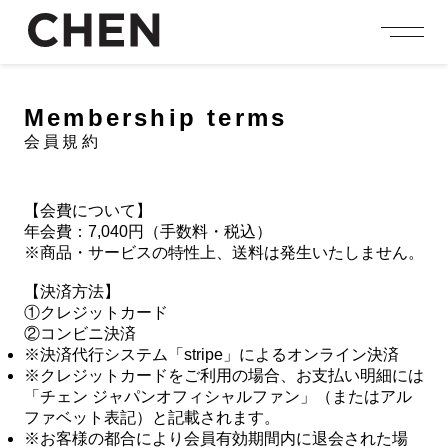
person_add
login
JOIN US
LOGIN
Membership terms
会員規約
NEWS
ニュース
PROFILE
【会費について】
プロフィール
年会費：7,040円（手数料・税込）
※商品・サービスの特性上、送料は発生いたしません。
EVENT
イベント
【決済方法】
①クレジットカード
CONTENTS
②コンビニ決済
コンテンツ
※
決済代行システム「stripe」によるオンライン決済
MEMBERSHIP
※
クレジットカードをご利用の場合、お支払い明細には
会員特典
「チェン ジャパンオフィシャルファン」（またはアル
ファベット表記）と記載されます。
FANCLUB
※
お客様の都合により会員有効期間内に退会された場
ファンクラブ