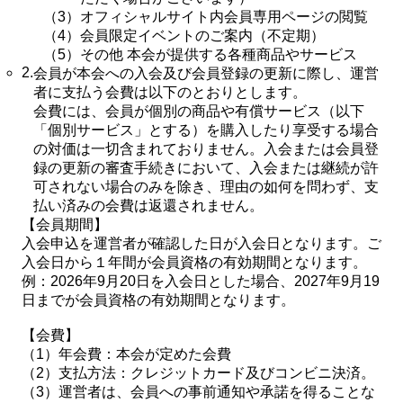
（3）
オフィシャルサイト内会員専用ページの閲覧
（4）
会員限定イベントのご案内（不定期）
（5）
その他 本会が提供する各種商品やサービス
2.
会員が本会への入会及び会員登録の更新に際し、運営
者に支払う会費は以下のとおりとします。
会費には、会員が個別の商品や有償サービス（以下
「個別サービス」とする）を購入したり享受する場合
の対価は一切含まれておりません。入会または会員登
録の更新の審査手続きにおいて、入会または継続が許
可されない場合のみを除き、理由の如何を問わず、支
払い済みの会費は返還されません。
【会員期間】
入会申込を運営者が確認した日が入会日となります。ご
入会日から１年間が会員資格の有効期間となります。
例：2026年9月20日を入会日とした場合、2027年9月19
日までが会員資格の有効期間となります。
【会費】
（1）
年会費：本会が定めた会費
（2）
支払方法：クレジットカード及びコンビニ決済。
（3）
運営者は、会員への事前通知や承諾を得ることな