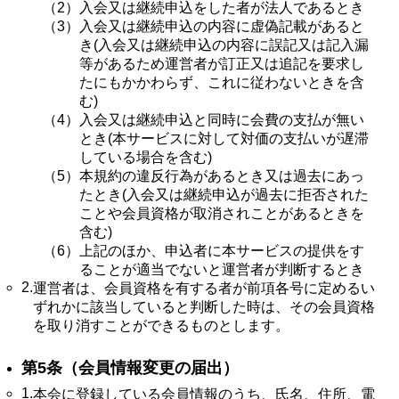
（2）
入会又は継続申込をした者が法人であるとき
（3）
入会又は継続申込の内容に虚偽記載があると
き(入会又は継続申込の内容に誤記又は記入漏
等があるため運営者が訂正又は追記を要求し
たにもかかわらず、これに従わないときを含
む)
（4）
入会又は継続申込と同時に会費の支払が無い
とき(本サービスに対して対価の支払いが遅滞
している場合を含む)
（5）
本規約の違反行為があるとき又は過去にあっ
たとき(入会又は継続申込が過去に拒否された
ことや会員資格が取消されことがあるときを
含む)
（6）
上記のほか、申込者に本サービスの提供をす
ることが適当でないと運営者が判断するとき
2.
運営者は、会員資格を有する者が前項各号に定めるい
ずれかに該当していると判断した時は、その会員資格
を取り消すことができるものとします。
第5条（会員情報変更の届出）
1.
本会に登録している会員情報のうち、氏名、住所、電