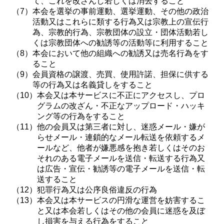
て、これを改ざんし若しくは消去すること
（7）
本会を選挙の事前運動、選挙運動、その他の政治
活動又はこれらに類する行為又は宗教上の宣伝行
為、宗教的行為、宗教団体の設立・団体活動若し
くは宗教団体への勧誘等の活動等に利用すること
（8）
本会において他の組織への勧誘又は売名行為をす
ること
（9）
会員資格の譲渡、売買、使用許諾、担保に供する
等の行為又は名義貸しをすること
（10）
本会又は本サービスに不正にアクセスし、プロ
グラムの改ざん・不正なアップロード・ハッキ
ング等の行為をすること
（11）
他の会員又は第三者に対し、迷惑メール・嫌が
らせメール・連鎖的なメール転送を依頼するメ
ールなど、他者が嫌悪感を抱き若しくはそのお
それのある電子メールを送信・転送する行為又
は広告・宣伝・勧誘等の電子メールを送信・転
送すること
（12）
犯罪行為又は公序良俗違反の行為
（13）
本会又は本サービスの円滑な運営を妨害するこ
と又は本会若しくはその他の会員に迷惑を及ぼ
し損害を与える行為をすること