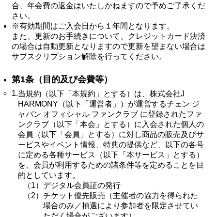
合、年会費の返金はいたしかねますので予めご了承くだ
さい。
FC NEWS
FCニュース
※
有効期間はご入会日から１年間となります。
また、更新のお手続きについて、クレジットカード決済
GALLERY
の場合は自動更新となりますので更新を望まない場合は
ギャラリー
サブスクリプション解除を行ってください。
VIDEO
第1条（目的及び会費等）
ビデオ
1.
当規約（以下「本規約」とする）は、株式会社J
MEMBERSHIP CARD
HARMONY（以下「運営者」）が運営するチェン ジ
メンバシップカード
ャパン オフィシャル ファンクラブ に登録されたファ
CONTACT
ンクラブ（以下「本会」とする）に入会された個人の
お問い合わせ
会員（以下「会員」とする）に対し商品の販売及びサ
ービスやイベント情報、特典の提供など、以下の各号
に定める各種サービス（以下「本サービス」とする）
を、会員が利用するための諸条件等を定めることを目
的としています。
（1）
デジタル会員証の発行
（2）
チケット優先販売（主催者の協力を得られた
場合のみ／抽選により参加者を限定させてい
ただく場合がございます）