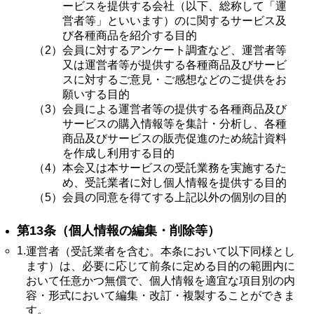
ービスを提供する会社（以下、総称して「運
営者等」といいます）のに関するサービス及
び各種商品を紹介する目的
（2）
会員に対するアンケート調査など、運営者等
又は運営者等が提供する各種商品及びサービ
スに対するご意見・ご感想などのご提供をお
願いする目的
（3）
会員による運営者等の提供する各種商品及び
サービスの購入情報等を集計・分析し、各種
商品及びサービスの販売促進のため統計資料
を作成し利用する目的
（4）
本会又は本サービスの受託業務を実施するた
め、受託業者に対し個人情報を提供する目的
（5）
会員の同意を得てする上記以外の個別の目的
第13条（個人情報の編集・削除等）
1.
運営者（受託業者を含む。本条において以下同様とし
ます）は、必要に応じて前条に定める目的の範囲内に
おいて任意かつ無償で、個人情報を適宜な項目別の内
容・形式において編集・改訂・複製することができま
す。