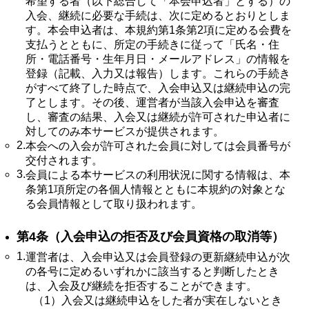
希望する者（以下総合して「本会申込者」とする）の
入会、継続に必要な手続は、次に定めるとおりとしま
す。本会申込者は、本規約第1条第2項に定める会費を
支払うとともに、所定の手続きに従って「氏名・住
所・電話番号・生年月日・メールアドレス」の情報を
登録（記載、入力又は報告）します。これらの手続き
がすべて終了した時点で、入会申込又は継続申込の完
了とします。その後、運営者が当該入会申込を審査
し、審査の結果、入会又は継続が許可された申込者に
対してのみ本サービスが提供されます。
2.
本会への入会が許可された会員に対しては会員番号が
交付されます。
3.
会員による本サービスの利用状況に関する情報は、本
条第1項所定の各個人情報とともに本規約の対象とな
る会員情報として取り扱われます。
第4条（入会申込の拒否及び会員資格の取消等）
1.
運営者は、入会申込又は会員登録の更新継続申込が次
の各号に定めるいずれかに該当すると判断したとき
は、入会及び継続を拒否することができます。
（1）
入会又は継続申込をした者が実在しないとき