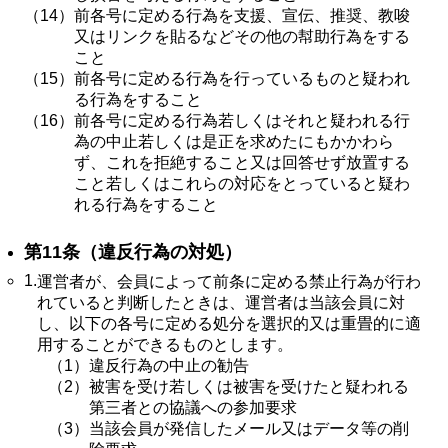
（14）
前各号に定める行為を支援、宣伝、推奨、教唆
又はリンクを貼るなどその他の幇助行為をする
こと
（15）
前各号に定める行為を行っているものと疑われ
る行為をすること
（16）
前各号に定める行為若しくはそれと疑われる行
為の中止若しくは是正を求めたにもかかわら
ず、これを拒絶すること又は回答せず放置する
こと若しくはこれらの対応をとっていると疑わ
れる行為をすること
第11条（違反行為の対処）
1.
運営者が、会員によって前条に定める禁止行為が行わ
れていると判断したときは、運営者は当該会員に対
し、以下の各号に定める処分を選択的又は重畳的に適
用することができるものとします。
（1）
違反行為の中止の勧告
（2）
被害を受け若しくは被害を受けたと疑われる
第三者との協議への参加要求
（3）
当該会員が発信したメール又はデータ等の削