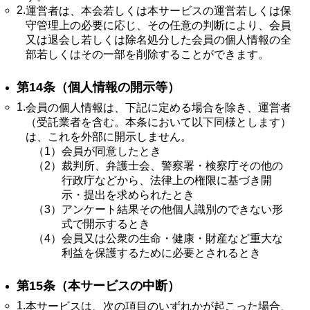
2.
運営者は、本会若しくは本サービスの運営若しくは保
守管理上の必要に応じ、その任意の判断により、会員
又は退会し若しくは除名処分した会員の個人情報の全
部若しくはその一部を削除することができます。
第14条（個人情報の開示等）
1.
会員の個人情報は、下記に定める場合を除き、運営者
（受託業者を含む。本条において以下同様とします）
は、これを外部に開示しません。
（1）
会員が同意したとき
（2）
裁判所、弁護士会、警察署・検察庁その他の
行政庁などから、法律上の権限に基づき開
示・提出を求められたとき
（3）
アンケート結果その他個人識別のできない形
式で開示するとき
（4）
会員又は公衆の生命・健康・財産など重大な
利益を保護するために必要とされるとき
第15条（本サービスの中断）
1.
本サービスは、次の項目のいずれかが起こった場合、