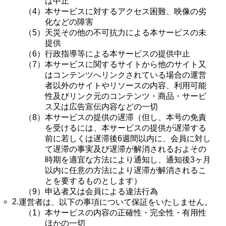
は中止
（4）
本サービスに対するアクセス困難、映像の劣
化などの障害
（5）
天災その他の不可抗力による本サービスの未
提供
（6）
行政指導等による本サービスの提供中止
（7）
本サービスに関するサイトから他のサイト又
はコンテンツへリンクされている場合の運営
者以外のサイトやリソースの内容、利用可能
性及びリンク元のコンテンツ・商品・サービ
ス又は広告宣伝内容などの一切
（8）
本サービスの提供の遅滞（但し、本号の免責
を受けるには、本サービスの提供が遅滞する
前に若しくは遅滞後6週間以内に、会員に対し
て遅滞の事実及び遅滞が解消されるおよその
時期を適宜な方法により通知し、通知後3ヶ月
以内に任意の方法により遅滞が解消されるこ
とを要するものとします）
（9）
申込者又は会員による違法行為
2.
運営者は、以下の事項について保証をいたしません。
（1）
本サービスの内容の正確性・完全性・有用性
ほかの一切