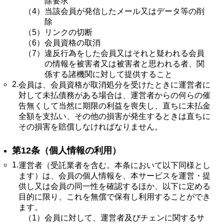
除要求
（4）
当該会員が発信したメール又はデータ等の削
除
（5）
リンクの切断
（6）
会員資格の取消
（7）
違反行為をした会員又はそれと疑われる会員
の情報を被害者又は被害者と思われる者、関
係する諸機関に対して提供すること
2.
会員は、会員資格が取消処分を受けたときに運営者に
対して未払債務がある場合は、運営者からの何らの催
告無くして当然に期限の利益を喪失し、直ちに未払金
全額を支払い、その他の損害が発生するときは直ちに
その損害を賠償しなければなりません。
第12条（個人情報の利用）
1.
運営者（受託業者を含む。本条において以下同様とし
ます）は、会員の個人情報を、本サービスを運営・提
供し又は会員の同一性を確認するほか、以下に定める
目的に限り、これを無償で保有し利用することができ
ます。
（1）
会員に対して、運営者及びチェンに関するサ