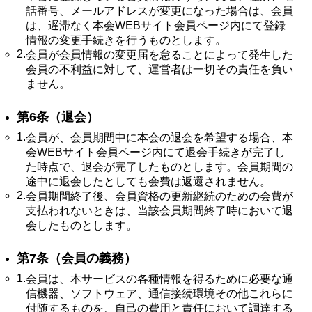
話番号、メールアドレスが変更になった場合は、会員
は、遅滞なく本会WEBサイト会員ページ内にて登録
情報の変更手続きを行うものとします。
2.
会員が会員情報の変更届を怠ることによって発生した
会員の不利益に対して、運営者は一切その責任を負い
ません。
第6条（退会）
1.
会員が、会員期間中に本会の退会を希望する場合、本
会WEBサイト会員ページ内にて退会手続きが完了し
た時点で、退会が完了したものとします。会員期間の
途中に退会したとしても会費は返還されません。
2.
会員期間終了後、会員資格の更新継続のための会費が
支払われないときは、当該会員期間終了時において退
会したものとします。
第7条（会員の義務）
1.
会員は、本サービスの各種情報を得るために必要な通
信機器、ソフトウェア、通信接続環境その他これらに
付随するものを、自己の費用と責任において調達する