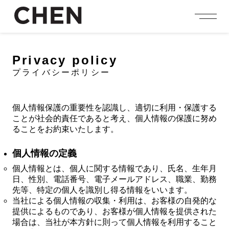
person_add
login
JOIN US
LOGIN
Privacy policy
プライバシーポリシー
NEWS
ニュース
PROFILE
個人情報保護の重要性を認識し、適切に利用・保護する
プロフィール
ことが社会的責任であると考え、個人情報の保護に努め
ることをお約束いたします。
EVENT
イベント
個人情報の定義
CONTENTS
個人情報とは、個人に関する情報であり、氏名、生年月
コンテンツ
日、性別、電話番号、電子メールアドレス、職業、勤務
先等、特定の個人を識別し得る情報をいいます。
MEMBERSHIP
会員特典
当社による個人情報の収集・利用は、お客様の自発的な
提供によるものであり、お客様が個人情報を提供された
FANCLUB
場合は、当社が本方針に則って個人情報を利用すること
ファンクラブ