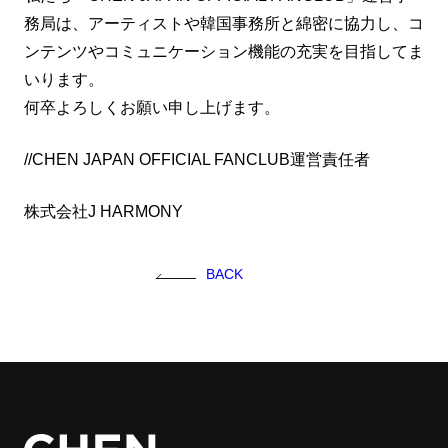
務局は、アーティストや韓国事務所と綿密に協力し、コ
FC NEWS
ンテンツやコミュニケーション機能の充実を目指してま
FCニュース
いります。
GALLERY
何卒よろしくお願い申し上げます。
ギャラリー
VIDEO
//CHEN JAPAN OFFICIAL FANCLUB運営責任者
ビデオ
MEMBERSHIP CARD
株式会社J HARMONY
メンバシップカード
CONTACT
お問い合わせ
BACK