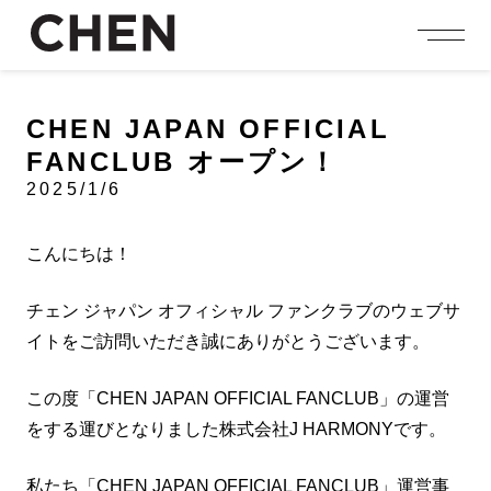
person_add
login
JOIN US
LOGIN
CHEN JAPAN OFFICIAL
FANCLUB オープン！
NEWS
ニュース
2025/1/6
PROFILE
プロフィール
こんにちは！
EVENT
イベント
チェン ジャパン オフィシャル ファンクラブのウェブサ
イトをご訪問いただき誠にありがとうございます。
CONTENTS
コンテンツ
この度「CHEN JAPAN OFFICIAL FANCLUB」の運営
MEMBERSHIP
会員特典
をする運びとなりました株式会社J HARMONYです。
FANCLUB
私たち「CHEN JAPAN OFFICIAL FANCLUB」運営事
ファンクラブ