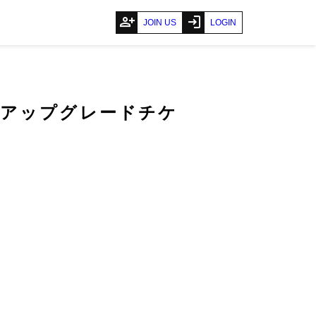
person_add
login
JOIN US
LOGIN
HAMAアップグレードチケ