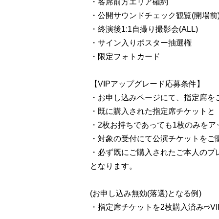
・客席前方エリア確約
・公開サウンドチェック観覧(開場前
・終演後1:1自撮り撮影会(ALL)
・サイン入りポスター抽選権
・限定フォトカード
【VIPアップグレード応募条件】
・お申し込みページにて、指定席を
・既に購入された指定席チケットと
・2枚お持ちであっても1枚のみを
・対象の受付にて公演チケットをご
・必ず既にご購入されたご本人のプ
となります。
(お申し込み無効(落選)となる例)
・指定席チケットを2枚購入済み⇨V