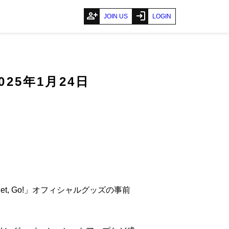
person_add
login
JOIN US
LOGIN
」2025年1月24日
, Set, Go!」オフィシャルグッズの事前