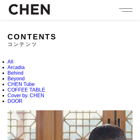
person_add
login
JOIN US
LOGIN
CONTENTS
コンテンツ
NEWS
ニュース
All
PROFILE
Arcadia
プロフィール
Behind
Beyond
EVENT
CHEN Tube
イベント
COFFEE TABLE
Cover by. CHEN
CONTENTS
DOOR
コンテンツ
MEMBERSHIP
会員特典
FANCLUB
ファンクラブ