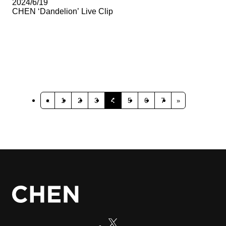
2024/6/19
CHEN ‘Dandelion’ Live Clip
投
稿
1
2
3
4
5
6
7
«
»
の
ペ
ー
ジ
送
り