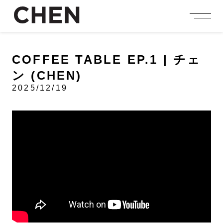
person_add
login
JOIN US
LOGIN
COFFEE TABLE EP.1 | チェ
ン (CHEN)
NEWS
ニュース
2025/12/19
PROFILE
プロフィール
EVENT
イベント
CONTENTS
コンテンツ
MEMBERSHIP
会員特典
FANCLUB
ファンクラブ