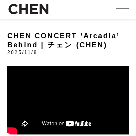
person_add
login
JOIN US
LOGIN
CHEN CONCERT ‘Arcadia’
Behind | チェン (CHEN)
NEWS
ニュース
2025/11/8
PROFILE
プロフィール
EVENT
イベント
CONTENTS
コンテンツ
MEMBERSHIP
会員特典
FANCLUB
ファンクラブ