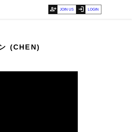
person_add
login
JOIN US
LOGIN
ェン (CHEN)