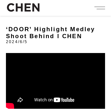
person_add
login
JOIN US
LOGIN
‘DOOR’ Highlight Medley
Shoot Behind l CHEN
NEWS
2024/6/5
ニュース
PROFILE
プロフィール
EVENT
イベント
CONTENTS
コンテンツ
MEMBERSHIP
会員特典
FANCLUB
ファンクラブ