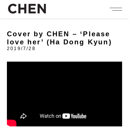
person_add
login
JOIN US
LOGIN
Cover by CHEN – ‘Please
love her’ (Ha Dong Kyun)
NEWS
2019/7/28
ニュース
PROFILE
プロフィール
EVENT
イベント
CONTENTS
コンテンツ
MEMBERSHIP
会員特典
FANCLUB
ファンクラブ