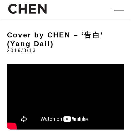
person_add
login
JOIN US
LOGIN
Cover by CHEN – ‘告白’
(Yang Dail)
NEWS
ニュース
2019/3/13
PROFILE
プロフィール
EVENT
イベント
CONTENTS
コンテンツ
MEMBERSHIP
会員特典
FANCLUB
ファンクラブ