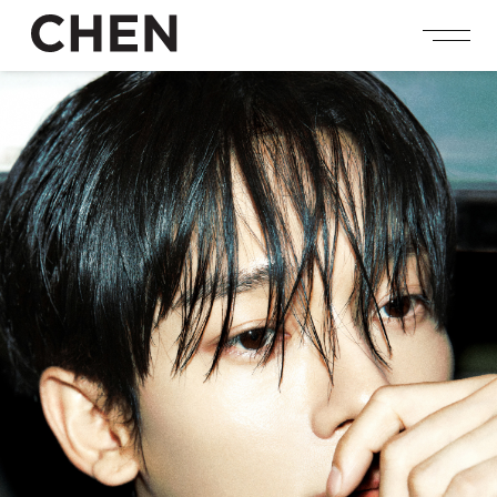
person_add
login
JOIN US
LOGIN
NEWS
ニュース
PROFILE
プロフィール
EVENT
イベント
CONTENTS
コンテンツ
MEMBERSHIP
会員特典
FANCLUB
ファンクラブ